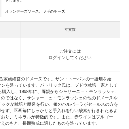
ドします。
オランデーズソース、ヤギのチーズ
注文数
）
ご注文には
ログイン
してください
する家族経営のドメーヌです。サン・トーバンの一級畑を始
オンを造っています。パトリック氏は、ブドウ栽培一家として
ら購入し、1998年に、両親からシャサーニュ・モンラッシェ、
くのではなく、サシャーニュ・モンラッシェの他のドメーヌや
トリックが栽培と醸造を行い、娘のバルバーラがセールスの方を
用せず、区画毎にしっかりと手入れを行い酸素が行きわたるよ
ており、ミネラルが特徴的です。また、赤ワインはブルゴーニ
考えのもと、長期熟成に適したものを造っています。