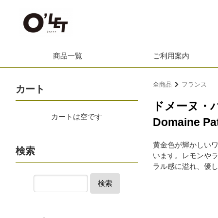
商品一覧
ご利用案内
全商品
フランス
カート
ドメーヌ・
カートは空です
Domaine Pat
黄金色が輝かしい
検索
います。レモンや
ラル感に溢れ、優
検索