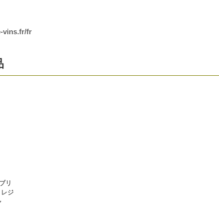
vins.fr/fr
品
ブリ
ミレジ
ャ