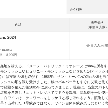
合う料理
販売価格
内訳
（単価 × 入数
anc 2024
会員のみ公開
29041867
格
8,900円
拠地を構える、ドメーヌ・パトリック・ミオレーヌは9haを所有
モンラッシェやピュリニー・モンラッシェなど含めた14アペラシ
ぐには実家の畑を継がず、1983年にサン・トーバンの2haの畑を自
ラッシェの畑を譲り受けました。娘のバルバーラもすぐに父親と働
で経験を積んだ後2005年に戻ってきました。現在は、当主のパ
。環境を考慮しリュット・レゾネでブドウを栽培。除草剤を一切使
す。白ワインは、テロワールをしっかりと感じ取れるように醸造し
は早く出荷したり早飲みではなく、ワイン自体を飲み楽しむという