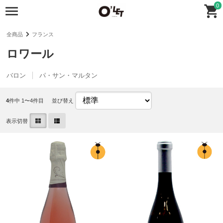
0
全商品
フランス
ロワール
バロン
パ・サン・マルタン
4
件中 1〜4件目
並び替え
表示切替