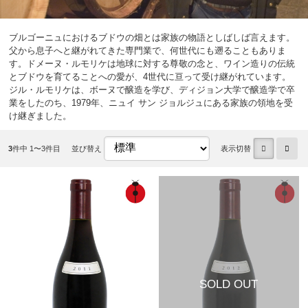
ブルゴーニュにおけるブドウの畑とは家族の物語としばしば言えます。
父から息子へと継がれてきた専門業で、何世代にも遡ることもありま
す。ドメーヌ・ルモリケは地球に対する尊敬の念と、ワイン造りの伝統
とブドウを育てることへの愛が、4世代に亘って受け継がれています。
ジル・ルモリケは、ボーヌで醸造を学び、ディジョン大学で醸造学で卒
業をしたのち、1979年、ニュイ サン ジョルジュにある家族の領地を受
け継ぎました。
3
件中 1〜3件目
並び替え
表示切替