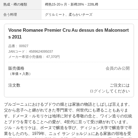
熟成・樽の種類
樽熟15-20ヶ月・新樽28%・228L樽
合う料理
グリルミート、柔らかいチーズ
Vosne Romanee Premier Cru Au dessus des Malconsort
s 2011
品番
00927
JANコード
4589624095037
メーカー希望小売価格
47,370円
販売価格
会員のみ公開
（単価 × 入数）
注文数
ご注文には
ログイン
してください
ブルゴーニュにおけるブドウの畑とは家族の物語としばしば言えます。
父から息子へと継がれてきた専門業で、何世代にも遡ることもありま
す。ドメーヌ・ルモリケは地球に対する尊敬の念と、ワイン造りの伝統
とブドウを育てることへの愛が、4世代に亘って受け継がれています。
ジル・ルモリケは、ボーヌで醸造を学び、ディジョン大学で醸造学で卒
業をしたのち、1979年、ニュイ サン ジョルジュにある家族の領地を受