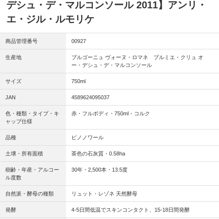
デシュ・デ・マルコンソール 2011】アンリ・
エ・ジル・ルモリケ
商品管理番号
00927
生産地
ブルゴーニュ ヴォーヌ・ロマネ プルミエ・クリュ オ
ー・デシュ・デ・マルコンソール
サイズ
750ml
JAN
4589624095037
色・種類・タイプ・キ
赤・フルボディ・750ml・コルク
ャップ仕様
品種
ピノノワール
土壌・所有面積
茶色の石灰質・0.58ha
樹齢・年産・アルコー
30年・2,500本・13.5度
ル度数
自然派・酵母の種類
リュット・レゾネ 天然酵母
発酵
4-5日間低温でスキンコンタクト、15-18日間発酵